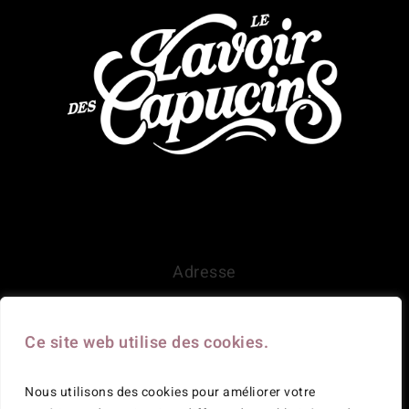
Adresse
Lavoir des Capucins
10 Rempart des Capucins
Ce site web utilise des cookies.
51800 Sainte-Ménehould
Nous utilisons des cookies pour améliorer votre
Réservation